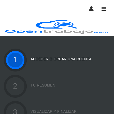
Nave
1
ACCEDER O CREAR UNA CUENTA
2
TU RESUMEN
3
VISUALIZAR Y FINALIZAR