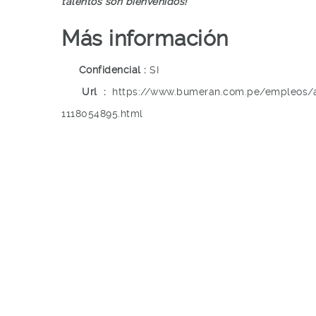
talentos son bienvenidos!
Más información
Confidencial
SI
Url
https://www.bumeran.com.pe/empleos/a
1118054895.html
¡Esta oferta esta caducada!